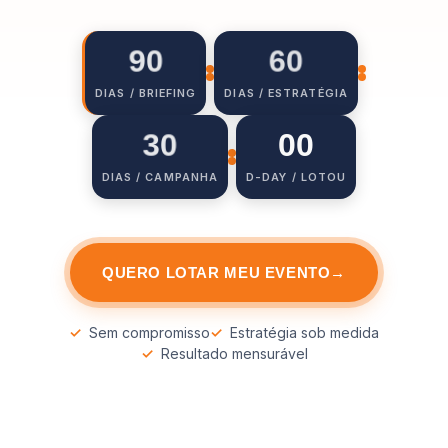
60
90
DIAS / BRIEFING
DIAS / ESTRATÉGIA
30
00
DIAS / CAMPANHA
D-DAY / LOTOU
QUERO LOTAR MEU EVENTO
→
✓
✓
Sem compromisso
Estratégia sob medida
✓
Resultado mensurável