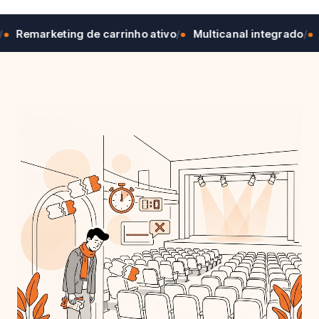
rketing de carrinho ativo
/
Multicanal integrado
/
Dashbo
●
●