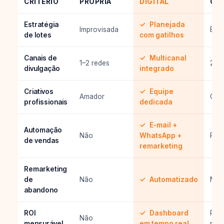
CRITÉRIO
PRÓPRIA
DIGITAL
GEN
Estratégia
✓
Planejada
Improvisada
Bás
de lotes
com gatilhos
Canais de
✓
Multicanal
1–2 redes
2–3 
divulgação
integrado
Criativos
✓
Equipe
Amador
Gen
profissionais
dedicada
✓
E-mail +
Automação
Não
WhatsApp +
Parc
de vendas
remarketing
Remarketing
de
Não
✓
Automatizado
Man
abandono
ROI
✓
Dashboard
Rela
Não
mensurável
em tempo real
post