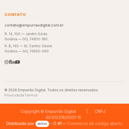
CONTATO
contato@empurraodigital.com.br
R. 14, 104 — Jardim Goiás
Goiânia — GO, 74810-180
R. B, 140 — St. Centro Oeste
Goiânia — GO, 74550-090
© 2026 Empurrão Digital. Todos os direitos reservados.
Privacidade
Termos
Copyright © Empurrão Digital | CNPJ:
40.613.518/0001-15
Distribuído por
- O #1
e-Commerce de código aberto