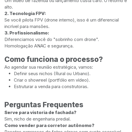
Um vídeo de fazenda ou lançamento custa caro. O retorno é
alto.
2. Tecnologia FPV:
Se você pilota FPV (drone interno), isso é um diferencial
incrível para mansões.
3. Profissionalismo:
Diferenciamos você do "sobrinho com drone".
Homologação ANAC e segurança.
Como funciona o processo?
Ao agendar sua reunião estratégica, vamos:
Definir seus nichos (Rural ou Urbano).
Criar o showreel (portfólio em vídeo).
Estruturar a venda para construtoras.
Perguntas Frequentes
Serve para vistoria de fachada?
Sim, nicho de engenharia predial.
Como vender para corretor autônomo?
Pacotes expressos de fotos aéreas com custo acessível.