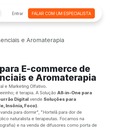
CURSOS ONLINE
Entrar
FALAR COM UM ESPECIALISTA
AGENDAMENTO DE REUNIÕES
EMPRE
enciais e Aromaterapia
 para E-commerce de
nciais e Aromaterapia
l e Marketing Olfativo.
eirinho; é terapia. A Solução
All-in-One para
urrão Digital
vende
Soluções para
, Insônia, Foco)
.
vanda para dormir", "Hortelã para dor de
lico naturalista e terapeutas. Focamos na
ografia) e na venda de difusores como porta de