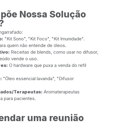
põe Nossa Solução
?
ngarrafado:
o:
"Kit Sono", "Kit Foco", "Kit Imunidade".
para quem não entende de óleos.
ivo:
Receitas de blends, como usar no difusor,
eúdo vende o uso.
res:
O hardware que puxa a venda do refil
:
"Óleo essencial lavanda", "Difusor
liados/Terapeutas:
Aromaterapeutas
a para pacientes.
endar uma reunião