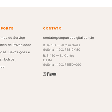
UPORTE
CONTATO
rmos de Serviço
contato@empurraodigital.com.br
lítica de Privacidade
R. 14, 104 — Jardim Goiás
Goiânia — GO, 74810-180
ocas, Devoluções e
R. B, 140 — St. Centro
embolsos
Oeste
Goiânia — GO, 74550-090
uda