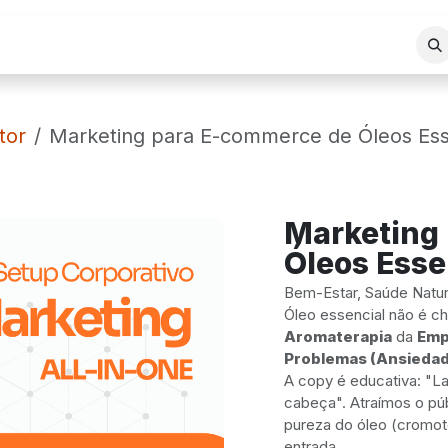
REA DE ATUAÇÃO
SERVIÇOS
BLOG
LOJA VIRTUAL
tor
Marketing para E-commerce de Óleos Ess
Marketing
Óleos Esse
Bem-Estar, Saúde Natura
Óleo essencial não é ch
Aromaterapia
da
Emp
Problemas (Ansiedade
A copy é educativa: "La
cabeça". Atraímos o púb
pureza do óleo (cromot
entrada.