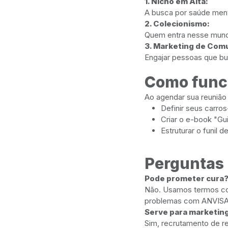
1. Nicho em Alta:
A busca por saúde menta
2. Colecionismo:
Quem entra nesse mundo
3. Marketing de Com
Engajar pessoas que bus
Como func
Ao agendar sua reunião
Definir seus carro
Criar o e-book "Gu
Estruturar o funil d
Perguntas
Pode prometer cura
Não. Usamos termos com
problemas com ANVISA
Serve para marketing
Sim, recrutamento de r