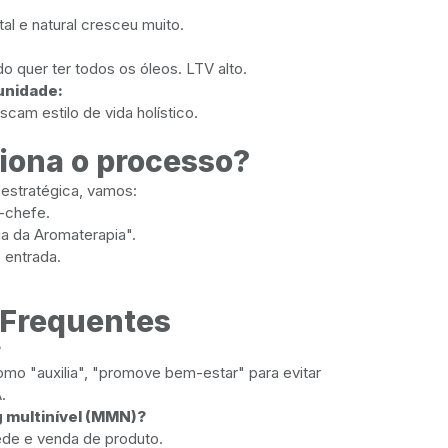
l e natural cresceu muito.
 quer ter todos os óleos. LTV alto.
unidade:
cam estilo de vida holístico.
iona o processo?
 estratégica, vamos:
s-chefe.
ia da Aromaterapia".
e entrada.
 Frequentes
?
o "auxilia", "promove bem-estar" para evitar
.
 multinível (MMN)?
ede e venda de produto.