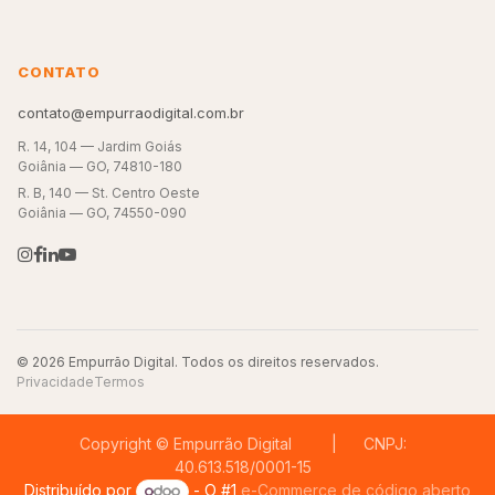
CONTATO
contato@empurraodigital.com.br
R. 14, 104 — Jardim Goiás
Goiânia — GO, 74810-180
R. B, 140 — St. Centro Oeste
Goiânia — GO, 74550-090
© 2026 Empurrão Digital. Todos os direitos reservados.
Privacidade
Termos
Copyright © Empurrão Digital | CNPJ:
40.613.518/0001-15
Distribuído por
- O #1
e-Commerce de código aberto