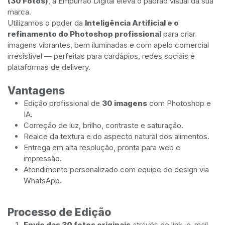
(30 Fotos)
, a Empurrão Digital eleva o padrão visual da sua
marca.
Utilizamos o poder da
Inteligência Artificial e o
refinamento do Photoshop profissional
para criar
imagens vibrantes, bem iluminadas e com apelo comercial
irresistível — perfeitas para cardápios, redes sociais e
plataformas de delivery.
Vantagens
Edição profissional de
30 imagens
com Photoshop e
IA.
Correção de luz, brilho, contraste e saturação.
Realce da textura e do aspecto natural dos alimentos.
Entrega em alta resolução, pronta para web e
impressão.
Atendimento personalizado com equipe de design via
WhatsApp.
Processo de Edição
Envio das 30 fotos originais
através de link, e-mail