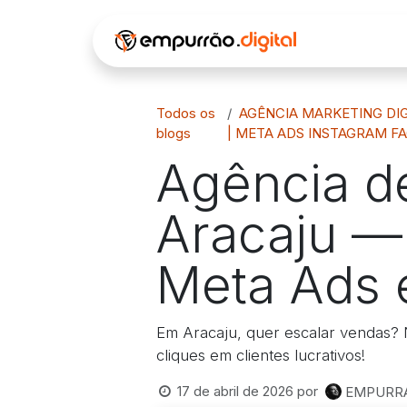
Pular para o conteúdo
INÍCIO
Á
Todos os
AGÊNCIA MARKETING DIG
blogs
| META ADS INSTAGRAM F
Agência de
Aracaju —
Meta Ads 
Em Aracaju, quer escalar vendas? 
cliques em clientes lucrativos!
17 de abril de 2026
por
EMPURRAO