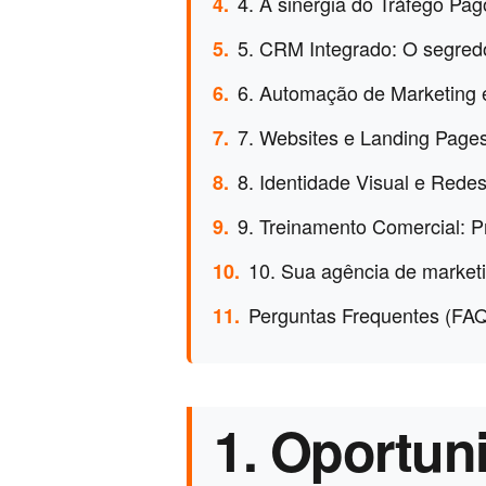
4. A sinergia do Tráfego P
4.
5. CRM Integrado: O segredo
5.
6. Automação de Marketing 
6.
7. Websites e Landing Page
7.
8. Identidade Visual e Redes
8.
9. Treinamento Comercial: P
9.
10. Sua agência de marketi
10.
Perguntas Frequentes (FA
11.
1. Oportun