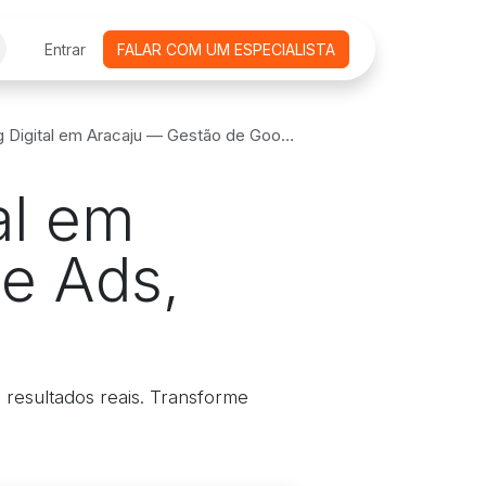
CURSOS ONLINE
Entrar
FALAR COM UM ESPECIALISTA
AGENDAMENTO DE REUNIÕES
EMPRE
 Aracaju — Gestão de Google Ads, Meta Ads e CRM Integrado
al em
e Ads,
resultados reais. Transforme