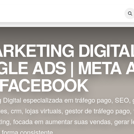
REA DE ATUAÇÃO
SERVIÇOS
BLOG
LOJA VIRTUAL
RKETING DIGITA
GLE ADS | META 
 FACEBOOK
 Digital especializada em tráfego pago, SEO, 
tes, crm, lojas virtuais, gestor de tráfego pago
ng, focada em aumentar suas vendas, gerar le
e forma consistente