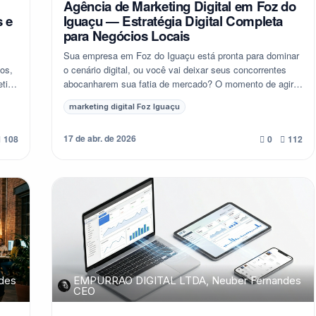
Agência de Marketing Digital em Foz do
 e
Iguaçu — Estratégia Digital Completa
para Negócios Locais
Sua empresa em Foz do Iguaçu está pronta para dominar
os,
o cenário digital, ou você vai deixar seus concorrentes
eting
abocanharem sua fatia de mercado? O momento de agir
no marketing digital Foz Iguaçu é agor...
marketing digital Foz Iguaçu
17 de abr. de 2026
108
0
112
des
EMPURRAO DIGITAL LTDA, Neuber Fernandes
CEO