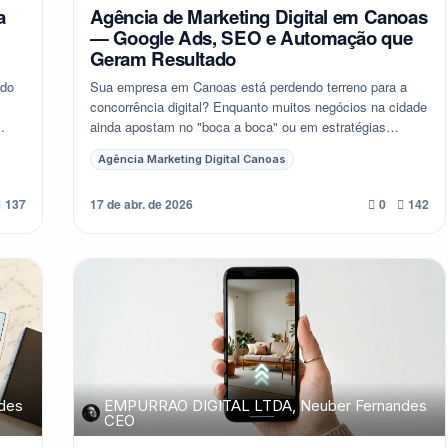
a
Agência de Marketing Digital em Canoas
— Google Ads, SEO e Automação que
Geram Resultado
 do
Sua empresa em Canoas está perdendo terreno para a
concorrência digital? Enquanto muitos negócios na cidade
ainda apostam no "boca a boca" ou em estratégias
genéricas, o mercado online de Canoas exige...
Agência Marketing Digital Canoas
17 de abr. de 2026
137
0
142
des
EMPURRAO DIGITAL LTDA, Neuber Fernandes
CEO