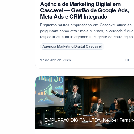
Agência de Marketing Digital em
Cascavel — Gestão de Google Ads,
Meta Ads e CRM Integrado
Enquanto muitos empresários em Cascavel ainda se
perguntam como atrair mais clientes, a verdade é que
resposta está na integração inteligente de estratégias
digitais. Não basta ter um site bonito ou...
Agência Marketing Digital Cascavel
17 de abr. de 2026
0
EMPURRAO DIGITAL LTDA, Neuber Fernan
CEO