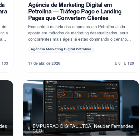
da
Agência de Marketing Digital em
ara
Petrolina — Tráfego Pago e Landing
Pages que Convertem Clientes
m do
Enquanto a maioria das empresas em Petrolina ainda
ência
aposta em métodos de marketing desatualizados, seus
sa
concorrentes mais ágeis já estão dominando o cenário
digital. Você está perdendo clientes potenci...
Agência Marketing Digital Petrolina
17 de abr. de 2026
133
0
120
des
EMPURRAO DIGITAL LTDA, Neuber Fernandes
CEO