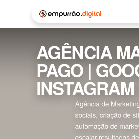
Pular para o conteúdo
INÍCIO
Á
AGÊNCIA MA
PAGO | GOO
INSTAGRAM
Agência de Marketing
sociais, criação de si
automação de marketi
escalar resultados d