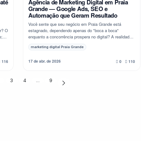
até
Agência de Marketing Digital em Praia
Grande — Google Ads, SEO e
Automação que Geram Resultado
Você sente que seu negócio em Praia Grande está
r? O
estagnado, dependendo apenas do "boca a boca"
e;
enquanto a concorrência prospera no digital? A realidade é
que o mercado de Praia Grande está cada vez mai...
marketing digital Praia Grande
17 de abr. de 2026
116
0
110
2
3
4
…
9