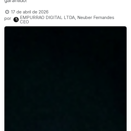
garantido!
17 de abril de 2026
EMPURRAO DIGITAL LTDA, Neuber Fernandes
por
CEO