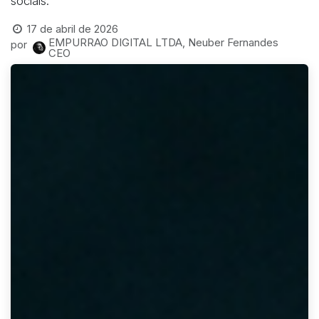
sociais.
17 de abril de 2026
EMPURRAO DIGITAL LTDA, Neuber Fernandes
por
CEO