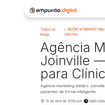
Pular para o conteúdo
INÍCIO
Á
Todos os
AGÊNCIA MARKETING
blogs
DIGITAL
Agência M
Joinville 
para Clín
Agência marketing médico Joinville
pacientes de forma inteligente.
15 de abril de 2026
por
EMPURRAO