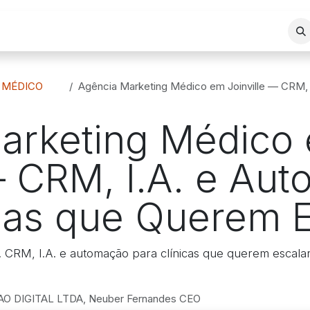
REA DE ATUAÇÃO
SERVIÇOS
BLOG
LOJA VIRTUAL
 MÉDICO
Agência Marketing Médico em Joinville — CRM, I.A. e 
arketing Médico
— CRM, I.A. e Au
icas que Querem E
. CRM, I.A. e automação para clínicas que querem escalar
 DIGITAL LTDA, Neuber Fernandes CEO