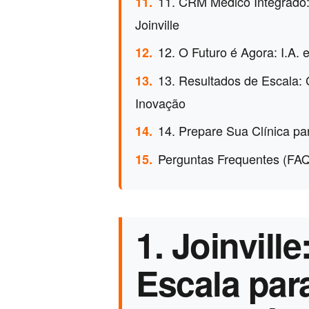
11. CRM Médico Integrado:
11.
Joinville
12. O Futuro é Agora: I.A.
12.
13. Resultados de Escala: 
13.
Inovação
14. Prepare Sua Clínica pa
14.
Perguntas Frequentes (FA
15.
1. Joinvill
Escala para