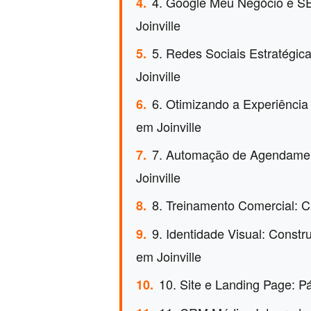
4. Google Meu Negócio e SE
4.
Joinville
5. Redes Sociais Estratégi
5.
Joinville
6. Otimizando a Experiência
6.
em Joinville
7. Automação de Agendament
7.
Joinville
8. Treinamento Comercial: C
8.
9. Identidade Visual: Constr
9.
em Joinville
10. Site e Landing Page: P
10.