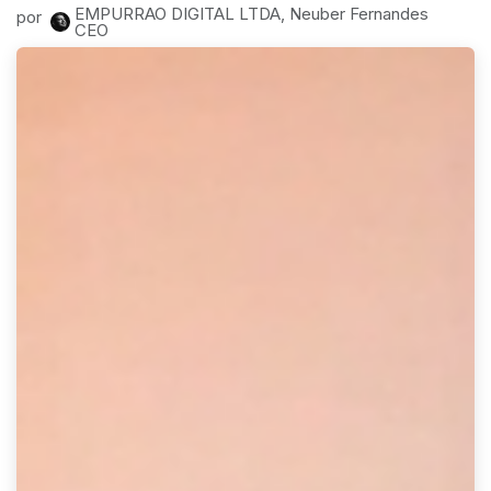
EMPURRAO DIGITAL LTDA, Neuber Fernandes
por
CEO