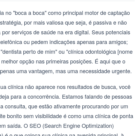
fia no "boca a boca" como principal motor de captação
tratégia, por mais valiosa que seja, é passiva e não
or serviços de saúde na era digital. Seus potenciais
 telefônica ou pedem indicações apenas para amigos;
 "dentista perto de mim" ou "clínica odontológica [nome
 melhor opção nas primeiras posições. É aqui que o
apenas uma vantagem, mas uma necessidade urgente.
sua clínica não aparece nos resultados de busca, você
deja para a concorrência. Estamos falando de pessoas
a consulta, que estão ativamente procurando por um
ite bonito sem visibilidade é como uma clínica de ponta
em saída. O
SEO (Search Engine Optimization)
 é o que coloca sua clínica na avenida principal, à