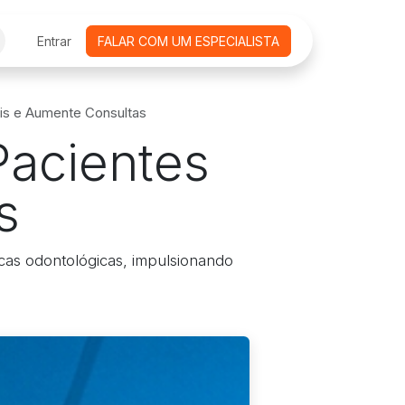
CURSOS ONLINE
Entrar
FALAR COM UM ESPECIALISTA
AGENDAMENTO DE REUNIÕES
EMPRE
ais e Aumente Consultas
Pacientes
s
cas odontológicas, impulsionando