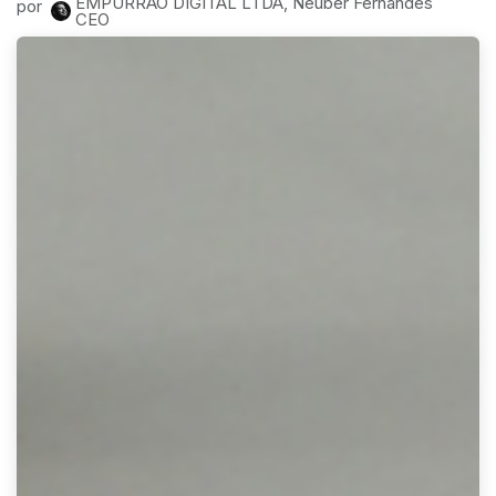
EMPURRAO DIGITAL LTDA, Neuber Fernandes
por
CEO