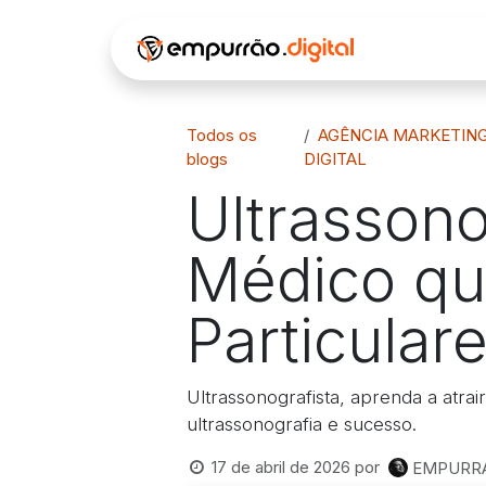
Pular para o conteúdo
INÍCIO
Á
Todos os
AGÊNCIA MARKETIN
blogs
DIGITAL
Ultrassono
Médico que
Particular
Ultrassonografista, aprenda a atrair
ultrassonografia e sucesso.
17 de abril de 2026
por
EMPURRAO