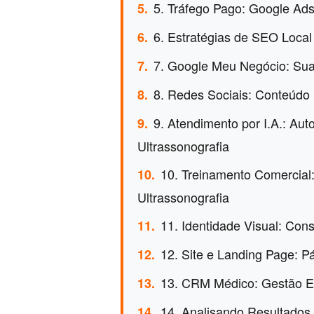
5. Tráfego Pago: Google Ads
5.
6. Estratégias de SEO Local
6.
7. Google Meu Negócio: Sua V
7.
8. Redes Sociais: Conteúdo 
8.
9. Atendimento por I.A.: A
9.
Ultrassonografia
10. Treinamento Comercial
10.
Ultrassonografia
11. Identidade Visual: Cons
11.
12. Site e Landing Page: P
12.
13. CRM Médico: Gestão Efi
13.
14. Analisando Resultados
14.