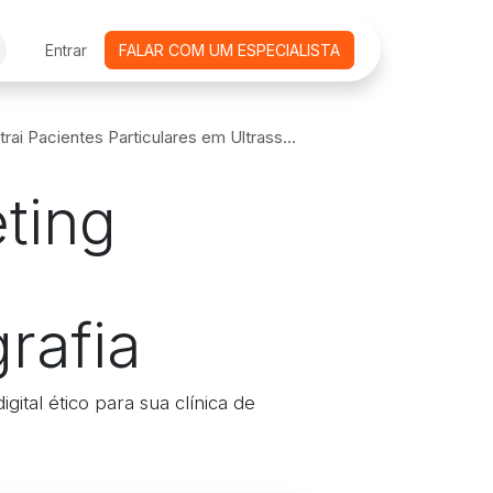
CURSOS ONLINE
Entrar
FALAR COM UM ESPECIALISTA
AGENDAMENTO DE REUNIÕES
EMPRE
acientes Particulares em Ultrassonografia
ting
rafia
gital ético para sua clínica de