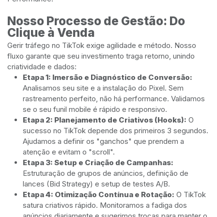
Nosso Processo de Gestão: Do
Clique à Venda
Gerir tráfego no TikTok exige agilidade e método. Nosso
fluxo garante que seu investimento traga retorno, unindo
criatividade e dados:
Etapa 1: Imersão e Diagnóstico de Conversão:
Analisamos seu site e a instalação do Pixel. Sem
rastreamento perfeito, não há performance. Validamos
se o seu funil mobile é rápido e responsivo.
Etapa 2: Planejamento de Criativos (Hooks):
O
sucesso no TikTok depende dos primeiros 3 segundos.
Ajudamos a definir os "ganchos" que prendem a
atenção e evitam o "scroll".
Etapa 3: Setup e Criação de Campanhas:
Estruturação de grupos de anúncios, definição de
lances (Bid Strategy) e setup de testes A/B.
Etapa 4: Otimização Contínua e Rotação:
O TikTok
satura criativos rápido. Monitoramos a fadiga dos
anúncios diariamente e sugerimos trocas para manter o