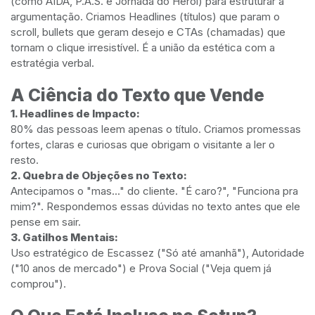
(como AIDA, P.A.S. e Jornada do Herói) para estruturar a
argumentação. Criamos Headlines (títulos) que param o
scroll, bullets que geram desejo e CTAs (chamadas) que
tornam o clique irresistível. É a união da estética com a
estratégia verbal.
A Ciência do Texto que Vende
1. Headlines de Impacto:
80% das pessoas leem apenas o título. Criamos promessas
fortes, claras e curiosas que obrigam o visitante a ler o
resto.
2. Quebra de Objeções no Texto:
Antecipamos o "mas..." do cliente. "É caro?", "Funciona pra
mim?". Respondemos essas dúvidas no texto antes que ele
pense em sair.
3. Gatilhos Mentais:
Uso estratégico de Escassez ("Só até amanhã"), Autoridade
("10 anos de mercado") e Prova Social ("Veja quem já
comprou").