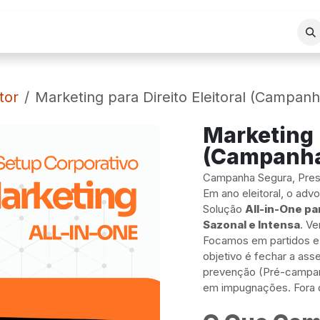
REA DE ATUAÇÃO
SERVIÇOS
BLOG
LOJA VIRTUAL
tor
Marketing para Direito Eleitoral (Campanh
Marketing p
(Campanh
Campanha Segura, Prest
Em ano eleitoral, o adv
Solução
All-in-One par
Sazonal e Intensa
. V
Focamos em partidos e 
objetivo é fechar a as
prevenção (Pré-campanh
em impugnações. Fora 