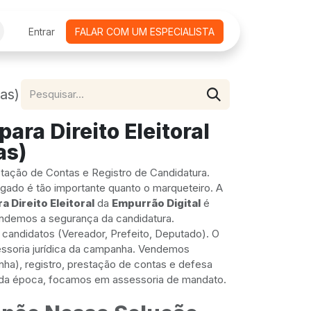
CURSOS ONLINE
Entrar
FALAR COM UM ESPECIALISTA
AGENDAMENTO DE REUNIÕES
EMPRE
as)
ara Direito Eleitoral
as)
ação de Contas e Registro de Candidatura.
ogado é tão importante quanto o marqueteiro. A
a Direito Eleitoral
da
Empurrão Digital
é
endemos a segurança da candidatura.
candidatos (Vereador, Prefeito, Deputado). O
sessoria jurídica da campanha. Vendemos
a), registro, prestação de contas e defesa
da época, focamos em assessoria de mandato.