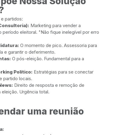
põe Nossa Solução
?
e partidos:
onsultoria):
Marketing para vender a
 período eleitoral. "Não fique inelegível por erro
idatura:
O momento de pico. Assessoria para
a e garantir o deferimento.
ntas:
O pós-eleição. Fundamental para a
king Político:
Estratégias para se conectar
 partido locais.
News:
Direito de resposta e remoção de
eleição. Urgência total.
endar uma reunião
a: