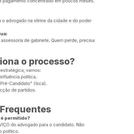
to e pagamento concentrado em poucos meses.
 o advogado na vitrine da cidade e do poder
nua:
 assessoria de gabinete. Quem perde, precisa
iona o processo?
 estratégica, vamos:
influência política.
o Pré-Candidato" (Isca).
ecção de partidos.
 Frequentes
 é permitido?
VIÇO do advogado para o candidato. Não
político.