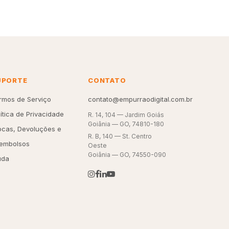
UPORTE
CONTATO
rmos de Serviço
contato@empurraodigital.com.br
lítica de Privacidade
R. 14, 104 — Jardim Goiás
Goiânia — GO, 74810-180
ocas, Devoluções e
R. B, 140 — St. Centro
embolsos
Oeste
Goiânia — GO, 74550-090
uda