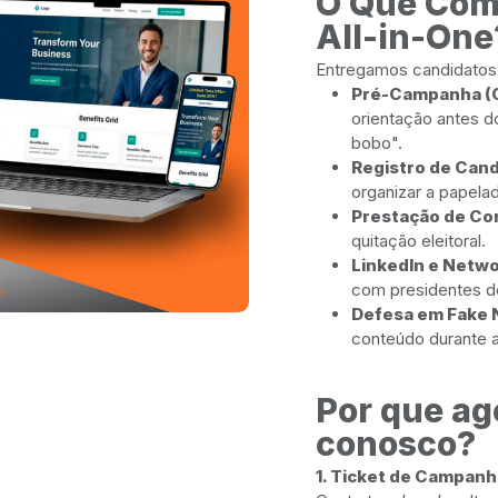
O Que Com
All-in-One
Entregamos candidatos 
Pré-Campanha (C
orientação antes do
bobo".
Registro de Cand
organizar a papelad
Prestação de Co
quitação eleitoral.
LinkedIn e Networ
com presidentes de
Defesa em Fake 
conteúdo durante a 
Por que ag
conosco?
1. Ticket de Campanh