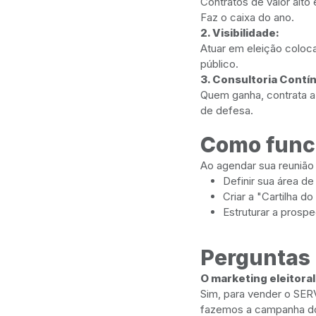
Contratos de valor al
Faz o caixa do ano.
2. Visibilidade:
Atuar em eleição coloca
público.
3. Consultoria Contí
Quem ganha, contrata a
de defesa.
Como func
Ao agendar sua reunião
Definir sua área de 
Criar a "Cartilha d
Estruturar a prosp
Perguntas
O marketing eleitoral
Sim, para vender o SER
fazemos a campanha do 