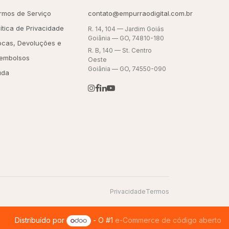
rmos de Serviço
contato@empurraodigital.com.br
lítica de Privacidade
R. 14, 104 — Jardim Goiás
Goiânia — GO, 74810-180
ocas, Devoluções e
R. B, 140 — St. Centro
embolsos
Oeste
Goiânia — GO, 74550-090
uda
Privacidade
Termos
Distribuído por
- O #1
e-Commerce de código aberto