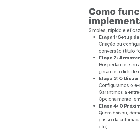
Como funci
implement
Simples, rápido e eficaz
Etapa 1: Setup d
Criação ou configu
conversão (título f
Etapa 2: Armaze
Hospedamos seu ar
geramos o link de 
Etapa 3: O Dispa
Configuramos o e-m
Garantimos a entre
Opcionalmente, e
Etapa 4: O Próxi
Quem baixou, demo
passo da automação
etc).