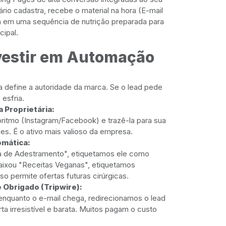
ário cadastra, recebe o material na hora (E-mail
a em uma sequência de nutrição preparada para
cipal.
vestir em Automação
a define a autoridade da marca. Se o lead pede
 esfria.
a Proprietária:
goritmo (Instagram/Facebook) e trazê-la para sua
es. É o ativo mais valioso da empresa.
mática:
ia de Adestramento", etiquetamos ele como
baixou "Receitas Veganas", etiquetamos
sso permite ofertas futuras cirúrgicas.
 Obrigado (Tripwire):
enquanto o e-mail chega, redirecionamos o lead
ta irresistível e barata. Muitos pagam o custo