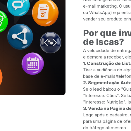
e-mail marketing. O usu
ou WhatsApp) e já entr
vender seu produto prin
Por que in
de Iscas?
A velocidade de entreg
e demora a receber, ele
1. Construção de List
Tirar a audiência do al
base de e-mails/telefon
2. Segmentação Auto
Se o lead baixou o "Gu
"Interesse: Cães". Se 
"Interesse: Nutrição". I
3. Venda na Página de
Logo após o cadastro, 
para uma página de ofer
do tráfego ali mesmo.