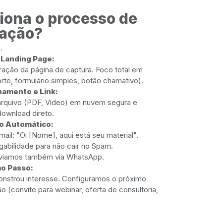
ona o processo de
ação?
.
a Landing Page:
ração da página de captura. Foco total em
orte, formulário simples, botão chamativo).
namento e Link:
quivo (PDF, Vídeo) em nuvem segura e
download direto.
ro Automático:
ail: "Oi [Nome], aqui está seu material".
gabilidade para não cair no Spam.
nviamos também via WhatsApp.
mo Passo:
nstrou interesse. Configuramos o próximo
 (convite para webinar, oferta de consultoria,