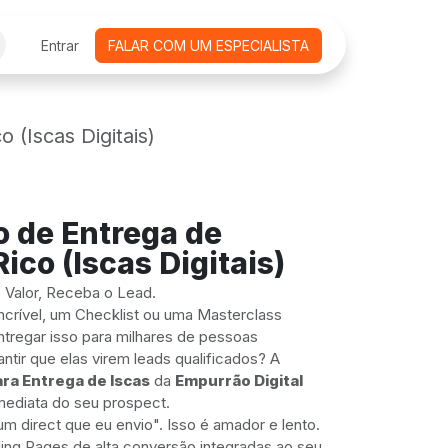
CURSOS ONLINE
Entrar
FALAR COM UM ESPECIALISTA
AGENDAMENTO DE REUNIÕES
EMPRE
(Iscas Digitais)
 de Entrega de
ico (Iscas Digitais)
 Valor, Receba o Lead.
ncrível, um Checklist ou uma Masterclass
ntregar isso para milhares de pessoas
ntir que elas virem leads qualificados? A
ara Entrega de Iscas
da
Empurrão Digital
imediata do seu prospect.
 direct que eu envio". Isso é amador e lento.
ng Pages de alta conversão integradas ao seu