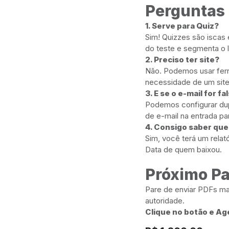
Perguntas 
1. Serve para Quiz?
Sim! Quizzes são iscas
do teste e segmenta o l
2. Preciso ter site?
Não. Podemos usar fer
necessidade de um sit
3. E se o e-mail for fa
Podemos configurar dup
de e-mail na entrada par
4. Consigo saber qu
Sim, você terá um rela
Data de quem baixou.
Próximo P
Pare de enviar PDFs ma
autoridade.
Clique no botão e Ag