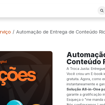
REA DE ATUAÇÃO
SERVIÇOS
BLOG
LOJA VIRTUAL
rviço
Automação de Entrega de Conteúdo Rico 
Automação
Conteúdo R
A Troca Justa: Entregue
Você criou um E-book i
gratuita. Agora, como e
instantaneamente e gara
Solução All-in-One p
garante a gratificação 
Esqueça o "me manda um
Nós configuramos Landi